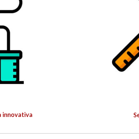
a innovativa
S