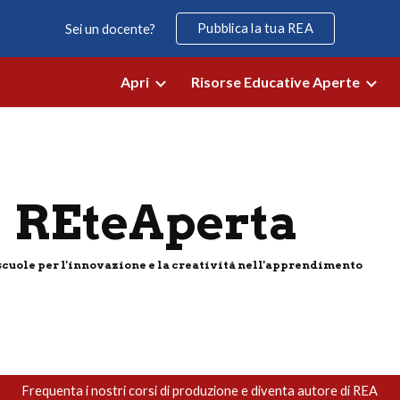
Pubblica la tua REA
Sei un docente?
ip to main content
Skip to navigat
Apri
Risorse Educative Aperte
REteAperta
scuole per l'innovazione e la creatività nell'apprendimento
Frequenta i nostri corsi di produzione e diventa autore di REA