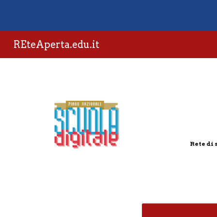
Sk
REteAperta.edu.it
Rete di 