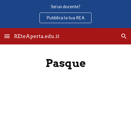
Sei un docente?
Skip to main content
Skip to navigation
Pubblica la tua REA
REteAperta.edu.it
Pasque