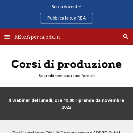
Sei un docente?
Skip to main content
Skip to navigation
Pubblica la tua REA
REteAperta.edu.it
Corsi di produzione
Se produrremo, saremo formati
Il webinar del lunedì, ore 19:00 riprende da novembre 
2022
Tutti i corsi sono ON LINE e sono sempre APERTITutti i 