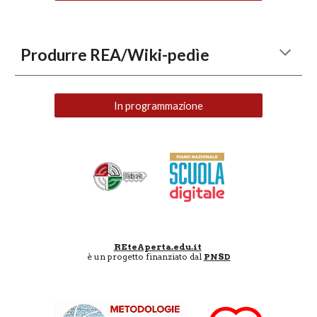
Produrre REA/
Wiki-pedìe
In programmazione
REteAperta.edu.it
è un progetto finanziato dal
PNSD