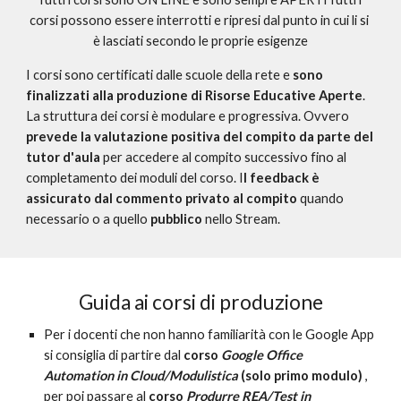
corsi possono essere interrotti e ripresi dal punto in cui li si 
è lasciati secondo le proprie esigenze
I corsi sono certificati dalle scuole della rete e 
sono 
finalizzati alla produzione di Risorse Educative Aperte
. 
La struttura dei corsi è modulare e progressiva. Ovvero 
prevede la valutazione positiva del compito da parte del 
tutor d'aula
 per accedere al compito successivo fino al 
completamento dei moduli del corso
. 
I
l feedback è 
assicurato dal commento privato al compito 
quando 
necessario
o a quello 
pubblico 
nello Stream.
Guida ai corsi di produzione
Per i docenti che non hanno familiarità con le Google App 
si consiglia di partire dal 
corso 
Google Office 
Automation in Cloud/Modulistica
 (solo primo modulo) 
, 
per
 poi passa
re al 
corso 
Produrre REA/Test in 